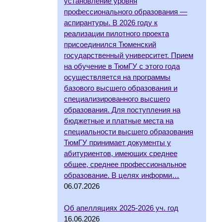
установление уровня
профессионального образования —
аспирантуры. В 2026 году к
реализации пилотного проекта
присоединился Тюменский
государственный университет. Прием
на обучение в ТюмГУ с этого года
осуществляется на программы
базового высшего образования и
специализированного высшего
образования. Для поступления на
бюджетные и платные места на
специальности высшего образования
ТюмГУ принимает документы у
абитуриентов, имеющих среднее
общее, среднее профессиональное
образование. В целях информи…
06.07.2026
Об апелляциях 2025-2026 уч. год
16.06.2026