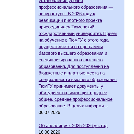
установление уровня
профессионального образования —
аспирантуры. В 2026 году к
реализации пилотного проекта
присоединился Тюменский
государственный университет. Прием
на обучение в ТюмГУ с этого года
осуществляется на программы
базового высшего образования и
специализированного высшего
образования. Для поступления на
бюджетные и платные места на
специальности высшего образования
ТюмГУ принимает документы у
абитуриентов, имеющих среднее
общее, среднее профессиональное
образование. В целях информи…
06.07.2026
Об апелляциях 2025-2026 уч. год
16.06.2026