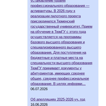
установление уровня
профессионального образования —
аспирантуры. В 2026 году к
реализации пилотного проекта
присоединился Тюменский
государственный университет. Прием
на обучение в ТюмГУ с этого года
осуществляется на программы
базового высшего образования и
специализированного высшего
образования. Для поступления на
бюджетные и платные места на
специальности высшего образования
ТюмГУ принимает документы у
абитуриентов, имеющих среднее
общее, среднее профессиональное
образование. В целях информи…
06.07.2026
Об апелляциях 2025-2026 уч. год
16.06.2026