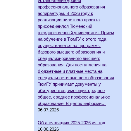
установление уровня
профессионального образования —
аспирантуры. В 2026 году к
реализации пилотного проекта
присоединился Тюменский
государственный университет. Прием
на обучение в ТюмГУ с этого года
осуществляется на программы
базового высшего образования и
специализированного высшего
образования. Для поступления на
бюджетные и платные места на
специальности высшего образования
ТюмГУ принимает документы у
абитуриентов, имеющих среднее
общее, среднее профессиональное
образование. В целях информи…
06.07.2026
Об апелляциях 2025-2026 уч. год
16.06.2026