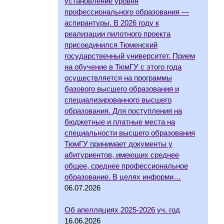
установление уровня
профессионального образования —
аспирантуры. В 2026 году к
реализации пилотного проекта
присоединился Тюменский
государственный университет. Прием
на обучение в ТюмГУ с этого года
осуществляется на программы
базового высшего образования и
специализированного высшего
образования. Для поступления на
бюджетные и платные места на
специальности высшего образования
ТюмГУ принимает документы у
абитуриентов, имеющих среднее
общее, среднее профессиональное
образование. В целях информи…
06.07.2026
Об апелляциях 2025-2026 уч. год
16.06.2026