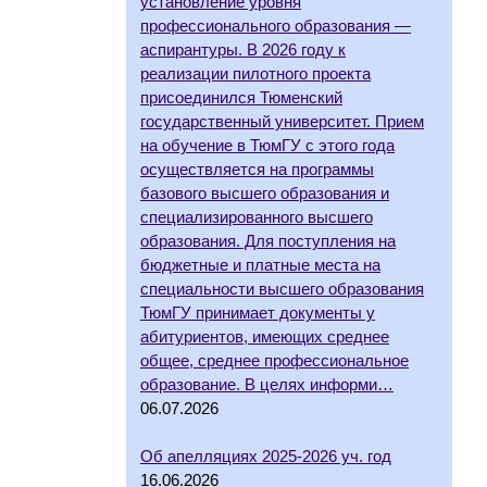
установление уровня
профессионального образования —
аспирантуры. В 2026 году к
реализации пилотного проекта
присоединился Тюменский
государственный университет. Прием
на обучение в ТюмГУ с этого года
осуществляется на программы
базового высшего образования и
специализированного высшего
образования. Для поступления на
бюджетные и платные места на
специальности высшего образования
ТюмГУ принимает документы у
абитуриентов, имеющих среднее
общее, среднее профессиональное
образование. В целях информи…
06.07.2026
Об апелляциях 2025-2026 уч. год
16.06.2026