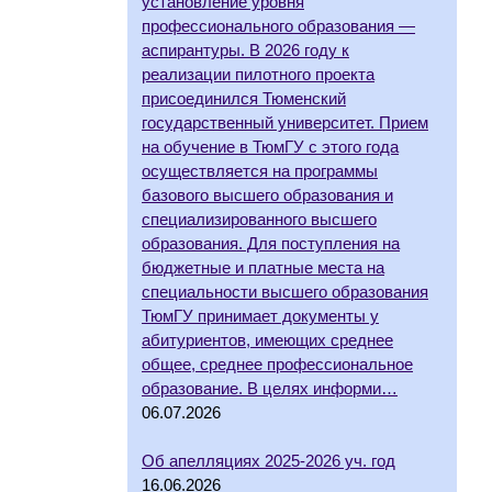
установление уровня
профессионального образования —
аспирантуры. В 2026 году к
реализации пилотного проекта
присоединился Тюменский
государственный университет. Прием
на обучение в ТюмГУ с этого года
осуществляется на программы
базового высшего образования и
специализированного высшего
образования. Для поступления на
бюджетные и платные места на
специальности высшего образования
ТюмГУ принимает документы у
абитуриентов, имеющих среднее
общее, среднее профессиональное
образование. В целях информи…
06.07.2026
Об апелляциях 2025-2026 уч. год
16.06.2026