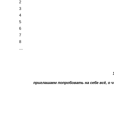
2
3
4
5
6
7
8
…
приглашаем попробовать на себе всё, о 