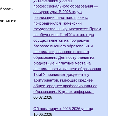
установление уровня
профессионального образования —
обовать
аспирантуры. В 2026 году к
реализации пилотного проекта
длится
не
присоединился Тюменский
государственный университет. Прием
на обучение в ТюмГУ с этого года
осуществляется на программы
базового высшего образования и
специализированного высшего
образования. Для поступления на
бюджетные и платные места на
специальности высшего образования
ТюмГУ принимает документы у
абитуриентов, имеющих среднее
общее, среднее профессиональное
образование. В целях информи…
06.07.2026
Об апелляциях 2025-2026 уч. год
16.06.2026