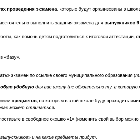
ах проведения экзамена
, которые будут организованы в школ
амостоятельно выполнить задания экзамена для
выпускников 9 
аботы, как помочь детям подготовиться к итоговой аттестации, о
я
в «базу».
дать» экзамен по ссылке своего муниципального образования (
т
юбую удобную
для вас школу (не обязательно ту, в которую
анием
предметов
, по которым в этой школе буду проходить им
колах может отличаться.
поставьте в свободное окошко
«1»
(изменить свой выбор можно
«выпускников» и на какие предметы придут.