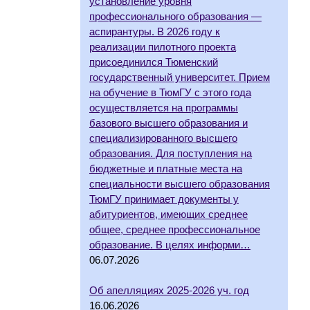
установление уровня
профессионального образования —
аспирантуры. В 2026 году к
реализации пилотного проекта
присоединился Тюменский
государственный университет. Прием
на обучение в ТюмГУ с этого года
осуществляется на программы
базового высшего образования и
специализированного высшего
образования. Для поступления на
бюджетные и платные места на
специальности высшего образования
ТюмГУ принимает документы у
абитуриентов, имеющих среднее
общее, среднее профессиональное
образование. В целях информи…
06.07.2026
Об апелляциях 2025-2026 уч. год
16.06.2026