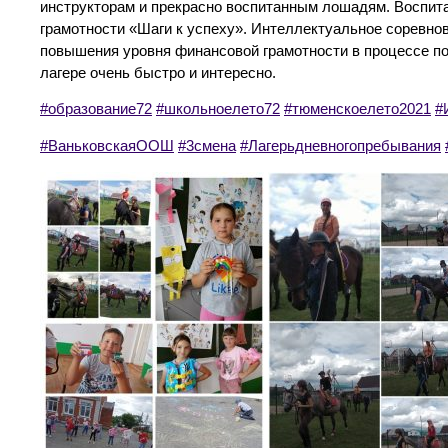
инструкторам и прекрасно воспитанным лошадям. Воспи
грамотности «Шаги к успеху». Интеллектуальное соревно
повышения уровня финансовой грамотности в процессе по
лагере очень быстро и интересно.
#образование72
#школьноелето72
#тюменскоелето2021
#
#ВаньковскаяООШ
#3смена
#Лагерьдневногопребывания