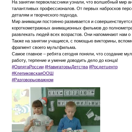
На занятии первоклассники узнали, что волшебный мир а
талантливых профессионалов. От первых набросков персо
деталям и творческого подхода.
Мир анимации постоянно развивается и совершенствуется
короткометражных анимационных фильмов до полнометр
развлекать людей всех возрастов. Они напоминают нам о
Также на занятии учащиеся, с помощью викторины, вспом
фрагмент своего мультфильма.
Самое главное – ребята сегодня поняли, что создание му
работу, терпение и умение доводить дело до конца!
#ОрлятаРоссии
#НавигаторыДетства
#Росдетцентр
#КлепиковскаяООШ
#Разговорыоважном