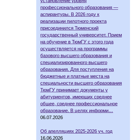
установление уровня
профессионального образования —
аспирантуры. В 2026 году к
реализации пилотного проекта
присоединился Тюменский
государственный университет. Прием
на обучение в ТюмГУ с этого года
осуществляется на программы
базового высшего образования и
специализированного высшего
образования. Для поступления на
бюджетные и платные места на
специальности высшего образования
ТюмГУ принимает документы у
абитуриентов, имеющих среднее
общее, среднее профессиональное
образование. В целях информи…
06.07.2026
Об апелляциях 2025-2026 уч. год
16.06.2026