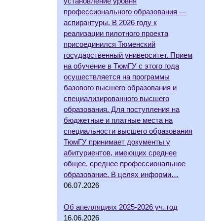
установление уровня
профессионального образования —
аспирантуры. В 2026 году к
реализации пилотного проекта
присоединился Тюменский
государственный университет. Прием
на обучение в ТюмГУ с этого года
осуществляется на программы
базового высшего образования и
специализированного высшего
образования. Для поступления на
бюджетные и платные места на
специальности высшего образования
ТюмГУ принимает документы у
абитуриентов, имеющих среднее
общее, среднее профессиональное
образование. В целях информи…
06.07.2026
Об апелляциях 2025-2026 уч. год
16.06.2026