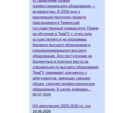
установление уровня
профессионального образования —
аспирантуры. В 2026 году к
реализации пилотного проекта
присоединился Тюменский
государственный университет. Прием
на обучение в ТюмГУ с этого года
осуществляется на программы
базового высшего образования и
специализированного высшего
образования. Для поступления на
бюджетные и платные места на
специальности высшего образования
ТюмГУ принимает документы у
абитуриентов, имеющих среднее
общее, среднее профессиональное
образование. В целях информи…
06.07.2026
Об апелляциях 2025-2026 уч. год
16.06.2026