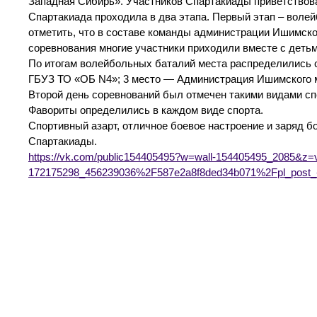
Западная Сибирь». Участников Спартакиады приветствов
Спартакиада проходила в два этапа. Первый этап – волей
отметить, что в составе команды администрации Ишимско
соревнования многие участники приходили вместе с деть
По итогам волейбольных баталий места распределились
ГБУЗ ТО «ОБ N4»; 3 место — Администрация Ишимского 
Второй день соревнований был отмечен такими видами спо
Фавориты определились в каждом виде спорта.
Спортивный азарт, отличное боевое настроение и заряд бо
Спартакиады.
https://vk.com/public154405495?w=wall-154405495_2085&z=v
172175298_456239036%2F587e2a8f8ded34b071%2Fpl_post_