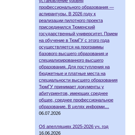
установление уровня
профессионального образования —
аспирантуры. В 2026 году к
реализации пилотного проекта
присоединился Тюменский
государственный университет. Прием
на обучение в ТюмГУ с этого года
осуществляется на программы
базового высшего образования и
специализированного высшего
образования. Для поступления на
бюджетные и платные места на
специальности высшего образования
ТюмГУ принимает документы у
абитуриентов, имеющих среднее
общее, среднее профессиональное
образование. В целях информи…
06.07.2026
Об апелляциях 2025-2026 уч. год
16.06.2026