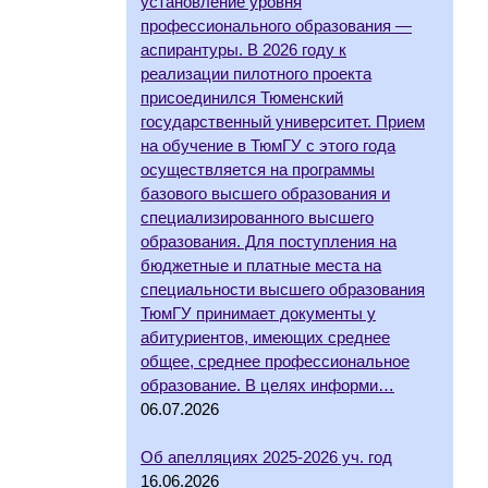
установление уровня
профессионального образования —
аспирантуры. В 2026 году к
реализации пилотного проекта
присоединился Тюменский
государственный университет. Прием
на обучение в ТюмГУ с этого года
осуществляется на программы
базового высшего образования и
специализированного высшего
образования. Для поступления на
бюджетные и платные места на
специальности высшего образования
ТюмГУ принимает документы у
абитуриентов, имеющих среднее
общее, среднее профессиональное
образование. В целях информи…
06.07.2026
Об апелляциях 2025-2026 уч. год
16.06.2026