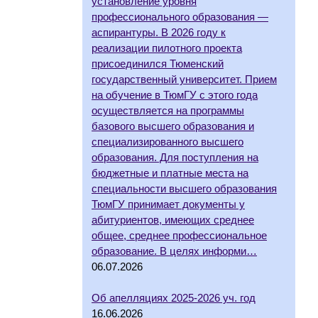
установление уровня
профессионального образования —
аспирантуры. В 2026 году к
реализации пилотного проекта
присоединился Тюменский
государственный университет. Прием
на обучение в ТюмГУ с этого года
осуществляется на программы
базового высшего образования и
специализированного высшего
образования. Для поступления на
бюджетные и платные места на
специальности высшего образования
ТюмГУ принимает документы у
абитуриентов, имеющих среднее
общее, среднее профессиональное
образование. В целях информи…
06.07.2026
Об апелляциях 2025-2026 уч. год
16.06.2026