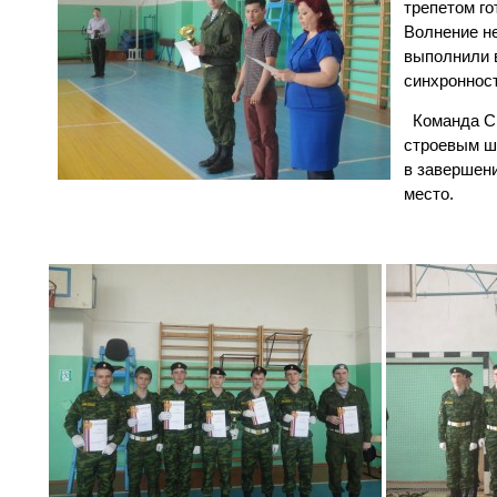
трепетом го
Волнение не
выполнили 
синхронност
Команда СГ
строевым ша
в завершени
место.