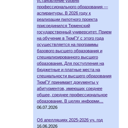
установление уровня
профессионального образования —
аспирантуры. В 2026 году к
реализации пилотного проекта
присоединился Тюменский
государственный университет. Прием
на обучение в ТюмГУ с этого года
осуществляется на программы
базового высшего образования и
специализированного высшего
образования. Для поступления на
бюджетные и платные места на
специальности высшего образования
ТюмГУ принимает документы у
абитуриентов, имеющих среднее
общее, среднее профессиональное
образование. В целях информи…
06.07.2026
Об апелляциях 2025-2026 уч. год
16.06.2026