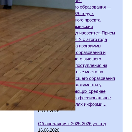
установление уровня
профессионального образования —
аспирантуры. В 2026 году к
реализации пилотного проекта
присоединился Тюменский
государственный университет. Прием
на обучение в ТюмГУ с этого года
осуществляется на программы
базового высшего образования и
специализированного высшего
образования. Для поступления на
бюджетные и платные места на
специальности высшего образования
ТюмГУ принимает документы у
абитуриентов, имеющих среднее
общее, среднее профессиональное
образование. В целях информи…
06.07.2026
Об апелляциях 2025-2026 уч. год
16.06.2026