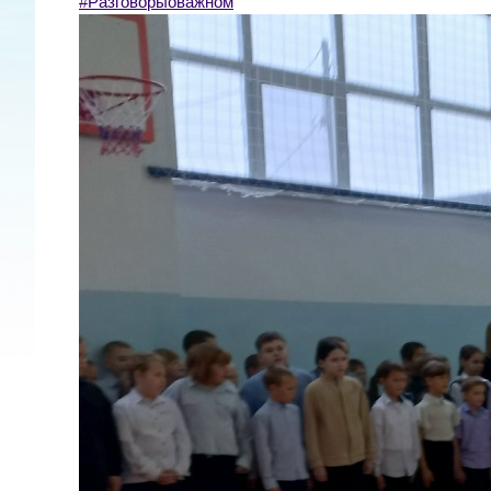
#Разговорыоважном