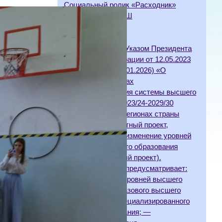
Социальный ролик «Расходник»
Клепиковская ООШ
07.07.2026
В соответствии с Указом Президента
Российской Федерации от 12.05.2023
№ 343 (ред. от 22.01.2026) «О
некоторых вопросах
совершенствования системы высшего
образования» в 2023/24-2029/30
учебных годах в регионах страны
реализуется пилотный проект,
направленный на изменение уровней
профессионального образования
(далее — пилотный проект).
Пилотный проект предусматривает:
— установление уровней высшего
образования — базового высшего
образования и специализированного
высшего образования; —