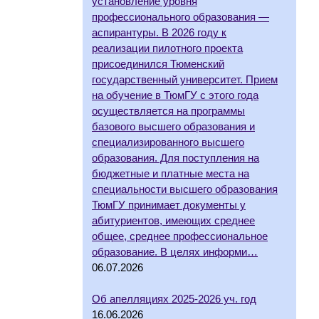
установление уровня
профессионального образования —
аспирантуры. В 2026 году к
реализации пилотного проекта
присоединился Тюменский
государственный университет. Прием
на обучение в ТюмГУ с этого года
осуществляется на программы
базового высшего образования и
специализированного высшего
образования. Для поступления на
бюджетные и платные места на
специальности высшего образования
ТюмГУ принимает документы у
абитуриентов, имеющих среднее
общее, среднее профессиональное
образование. В целях информи…
06.07.2026
Об апелляциях 2025-2026 уч. год
16.06.2026