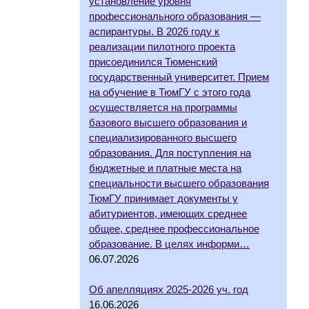
установление уровня
профессионального образования —
аспирантуры. В 2026 году к
реализации пилотного проекта
присоединился Тюменский
государственный университет. Прием
на обучение в ТюмГУ с этого года
осуществляется на программы
базового высшего образования и
специализированного высшего
образования. Для поступления на
бюджетные и платные места на
специальности высшего образования
ТюмГУ принимает документы у
абитуриентов, имеющих среднее
общее, среднее профессиональное
образование. В целях информи…
06.07.2026
Об апелляциях 2025-2026 уч. год
16.06.2026