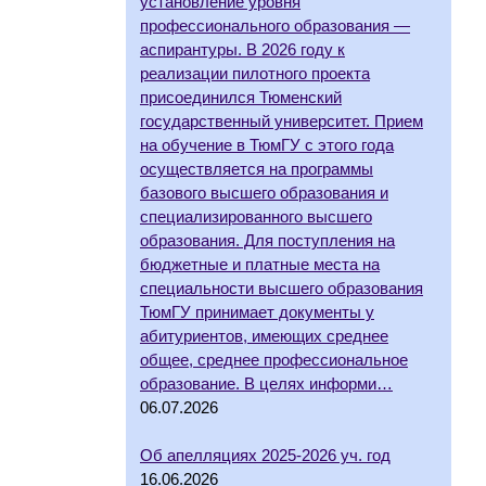
установление уровня
профессионального образования —
аспирантуры. В 2026 году к
реализации пилотного проекта
присоединился Тюменский
государственный университет. Прием
на обучение в ТюмГУ с этого года
осуществляется на программы
базового высшего образования и
специализированного высшего
образования. Для поступления на
бюджетные и платные места на
специальности высшего образования
ТюмГУ принимает документы у
абитуриентов, имеющих среднее
общее, среднее профессиональное
образование. В целях информи…
06.07.2026
Об апелляциях 2025-2026 уч. год
16.06.2026