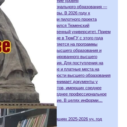
установление уровня
профессионального образования —
аспирантуры. В 2026 году к
реализации пилотного проекта
присоединился Тюменский
государственный университет. Прием
на обучение в ТюмГУ с этого года
осуществляется на программы
базового высшего образования и
специализированного высшего
образования. Для поступления на
бюджетные и платные места на
специальности высшего образования
ТюмГУ принимает документы у
абитуриентов, имеющих среднее
общее, среднее профессиональное
образование. В целях информи…
06.07.2026
Об апелляциях 2025-2026 уч. год
16.06.2026