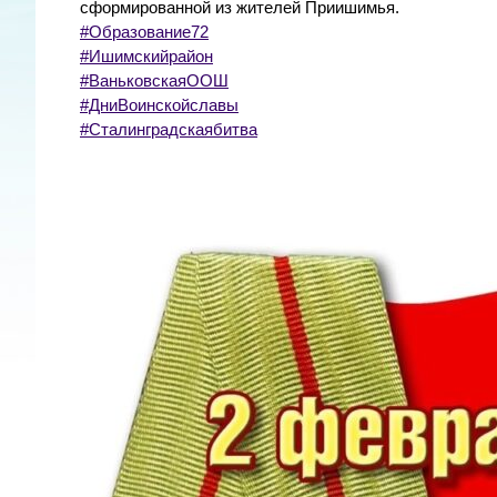
сформированной из жителей Приишимья.
#Образование72
#Ишимскийрайон
#ВаньковскаяООШ
#ДниВоинскойславы
#Сталинградскаябитва