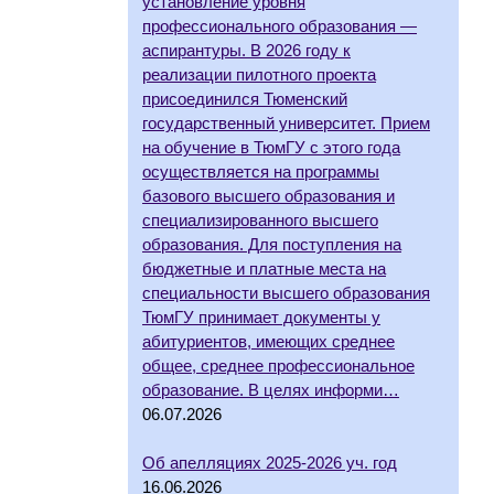
установление уровня
профессионального образования —
аспирантуры. В 2026 году к
реализации пилотного проекта
присоединился Тюменский
государственный университет. Прием
на обучение в ТюмГУ с этого года
осуществляется на программы
базового высшего образования и
специализированного высшего
образования. Для поступления на
бюджетные и платные места на
специальности высшего образования
ТюмГУ принимает документы у
абитуриентов, имеющих среднее
общее, среднее профессиональное
образование. В целях информи…
06.07.2026
Об апелляциях 2025-2026 уч. год
16.06.2026