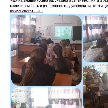
Марина Владимировна рассказала о связи инстинкта и ра
такое скромность и развязанность, душевная чистота и ц
#МизоновскаяООШ