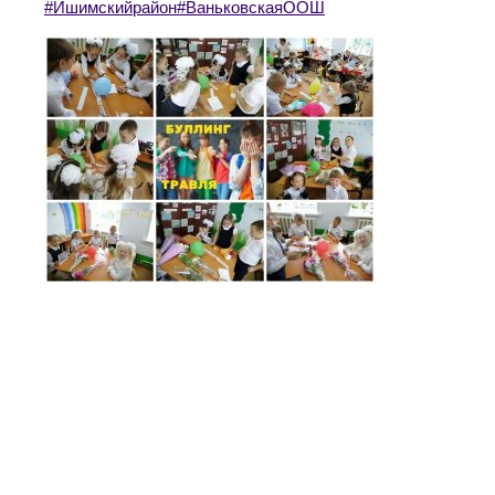
#Ишимскийрайон
#ВаньковскаяООШ