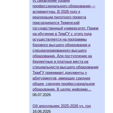
установление уровня
профессионального образования —
аспирантуры. В 2026 году к
реализации пилотного проекта
присоединился Тюменский
государственный университет. Прием
на обучение в ТюмГУ с этого года
осуществляется на программы
базового высшего образования и
специализированного высшего
образования. Для поступления на
бюджетные и платные места на
специальности высшего образования
ТюмГУ принимает документы у
абитуриентов, имеющих среднее
общее, среднее профессиональное
образование. В целях информи…
06.07.2026
Об апелляциях 2025-2026 уч. год
16.06.2026