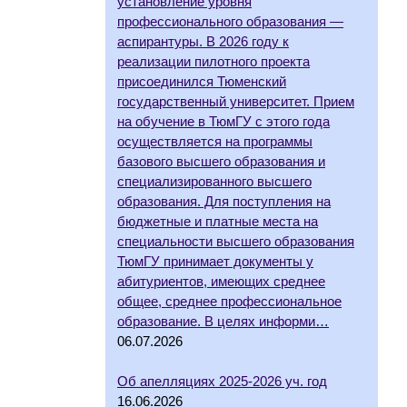
установление уровня
профессионального образования —
аспирантуры. В 2026 году к
реализации пилотного проекта
присоединился Тюменский
государственный университет. Прием
на обучение в ТюмГУ с этого года
осуществляется на программы
базового высшего образования и
специализированного высшего
образования. Для поступления на
бюджетные и платные места на
специальности высшего образования
ТюмГУ принимает документы у
абитуриентов, имеющих среднее
общее, среднее профессиональное
образование. В целях информи…
06.07.2026
Об апелляциях 2025-2026 уч. год
16.06.2026