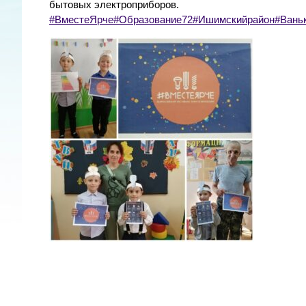
бытовых электроприборов.
#ВместеЯрче
#Образование72
#Ишимскийрайон
#Вань