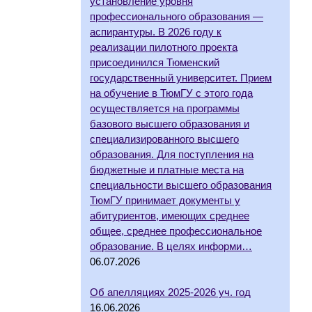
установление уровня
профессионального образования —
аспирантуры. В 2026 году к
реализации пилотного проекта
присоединился Тюменский
государственный университет. Прием
на обучение в ТюмГУ с этого года
осуществляется на программы
базового высшего образования и
специализированного высшего
образования. Для поступления на
бюджетные и платные места на
специальности высшего образования
ТюмГУ принимает документы у
абитуриентов, имеющих среднее
общее, среднее профессиональное
образование. В целях информи…
06.07.2026
Об апелляциях 2025-2026 уч. год
16.06.2026