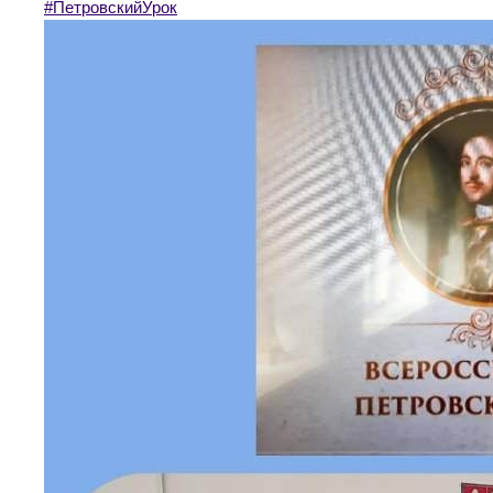
#ПетровскийУрок