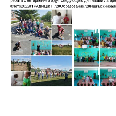
ребята с нетерпением ждут следующего дня нашей лагерн
#Лето2022#ТРАДИЦиЯ_72#Образование72#Ишимскийрайо