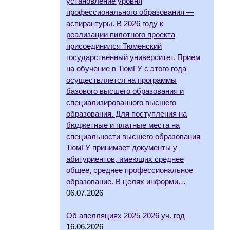
установление уровня
профессионального образования —
аспирантуры. В 2026 году к
реализации пилотного проекта
присоединился Тюменский
государственный университет. Прием
на обучение в ТюмГУ с этого года
осуществляется на программы
базового высшего образования и
специализированного высшего
образования. Для поступления на
бюджетные и платные места на
специальности высшего образования
ТюмГУ принимает документы у
абитуриентов, имеющих среднее
общее, среднее профессиональное
образование. В целях информи…
06.07.2026
Об апелляциях 2025-2026 уч. год
16.06.2026