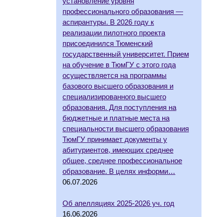
установление уровня
профессионального образования —
аспирантуры. В 2026 году к
реализации пилотного проекта
присоединился Тюменский
государственный университет. Прием
на обучение в ТюмГУ с этого года
осуществляется на программы
базового высшего образования и
специализированного высшего
образования. Для поступления на
бюджетные и платные места на
специальности высшего образования
ТюмГУ принимает документы у
абитуриентов, имеющих среднее
общее, среднее профессиональное
образование. В целях информи…
06.07.2026
Об апелляциях 2025-2026 уч. год
16.06.2026