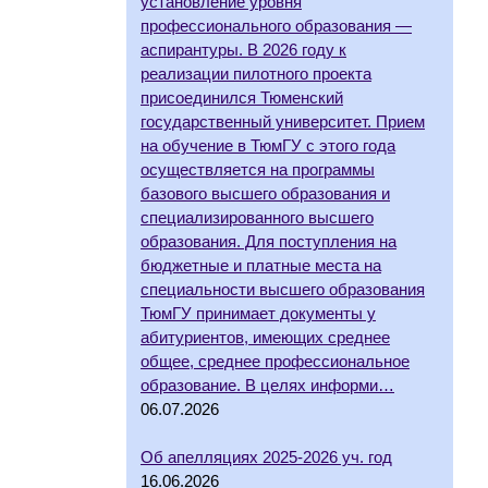
установление уровня
профессионального образования —
аспирантуры. В 2026 году к
реализации пилотного проекта
присоединился Тюменский
государственный университет. Прием
на обучение в ТюмГУ с этого года
осуществляется на программы
базового высшего образования и
специализированного высшего
образования. Для поступления на
бюджетные и платные места на
специальности высшего образования
ТюмГУ принимает документы у
абитуриентов, имеющих среднее
общее, среднее профессиональное
образование. В целях информи…
06.07.2026
Об апелляциях 2025-2026 уч. год
16.06.2026